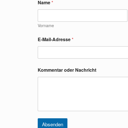
Name
*
Vorname
E-Mail-Adresse
*
o
Kommentar oder Nachricht
d
e
r
*
N
a
m
e
Absenden